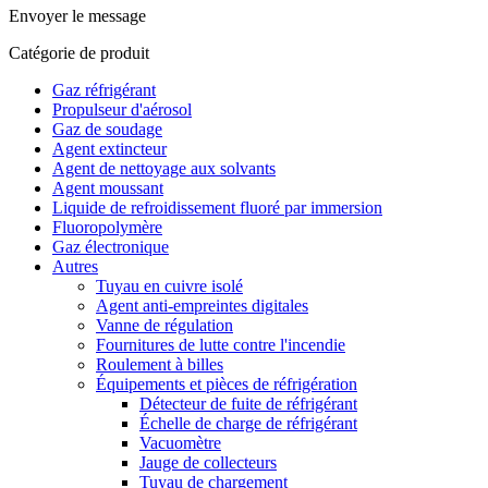
Envoyer le message
Catégorie de produit
Gaz réfrigérant
Propulseur d'aérosol
Gaz de soudage
Agent extincteur
Agent de nettoyage aux solvants
Agent moussant
Liquide de refroidissement fluoré par immersion
Fluoropolymère
Gaz électronique
Autres
Tuyau en cuivre isolé
Agent anti-empreintes digitales
Vanne de régulation
Fournitures de lutte contre l'incendie
Roulement à billes
Équipements et pièces de réfrigération
Détecteur de fuite de réfrigérant
Échelle de charge de réfrigérant
Vacuomètre
Jauge de collecteurs
Tuyau de chargement