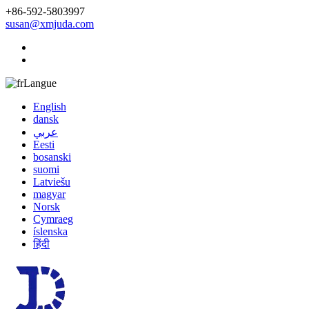
+86-592-5803997
susan@xmjuda.com
Langue
English
dansk
عربي
Eesti
bosanski
suomi
Latviešu
magyar
Norsk
Cymraeg
íslenska
हिंदी